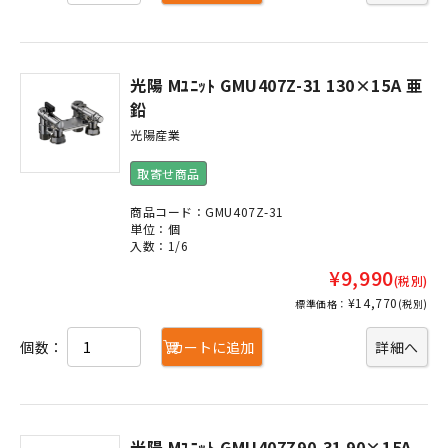
光陽 Mﾕﾆｯﾄ GMU407Z-31 130×15A 亜
鉛
光陽産業
取寄せ商品
商品コード：GMU407Z-31
単位：個
入数：1/6
¥9,990
(税別)
¥14,770
標準価格：
(税別)
個数：
カートに追加
詳細へ
光陽 Mﾕﾆｯﾄ GMU407Z90-31 90×15A