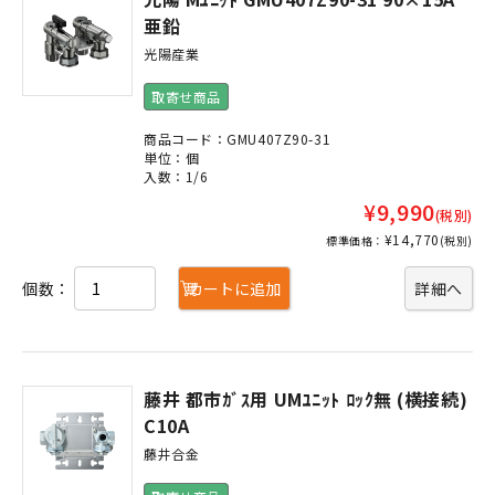
亜鉛
光陽産業
取寄せ商品
商品コード：GMU407Z90-31
単位：個
入数：1/6
¥9,990
(税別)
¥14,770
標準価格：
(税別)
個数：
カートに追加
詳細へ
藤井 都市ｶﾞｽ用 UMﾕﾆｯﾄ ﾛｯｸ無 (横接続)
C10A
藤井合金