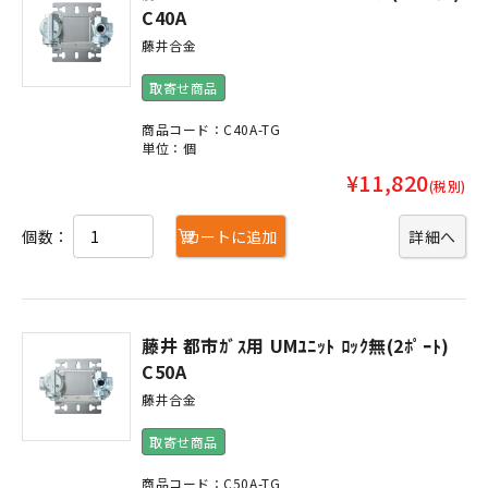
C40A
藤井合金
取寄せ商品
商品コード：C40A-TG
単位：個
¥11,820
(税別)
個数：
カートに追加
詳細へ
藤井 都市ｶﾞｽ用 UMﾕﾆｯﾄ ﾛｯｸ無(2ﾎﾟｰﾄ)
C50A
藤井合金
取寄せ商品
商品コード：C50A-TG