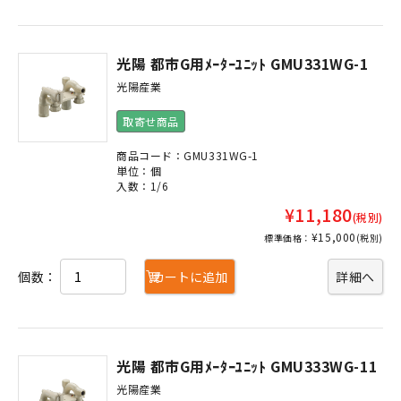
光陽 都市G用ﾒｰﾀｰﾕﾆｯﾄ GMU331WG-1
光陽産業
取寄せ商品
商品コード：GMU331WG-1
単位：個
入数：1/6
¥11,180
(税別)
¥15,000
標準価格：
(税別)
個数：
カートに追加
詳細へ
光陽 都市G用ﾒｰﾀｰﾕﾆｯﾄ GMU333WG-11
光陽産業