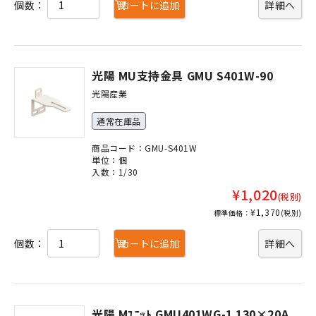
個数：
カートに追加
詳細へ
光陽 MU支持金具 GMU S401W-90
光陽産業
通常在庫品
商品コード：GMU-S401W
単位：個
入数：1/30
¥1,020
(税別)
¥1,370
標準価格：
(税別)
個数：
カートに追加
詳細へ
光陽 Mﾕﾆｯﾄ GMU401WG-1 130×20A