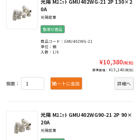
光陽 Mﾕﾆｯﾄ GMU402WG-21 2P 130×2
0A
光陽産業
取寄せ商品
商品コード：GMU402WG-21
単位：個
入数：1/6
¥10,380
(税別)
¥15,240
標準価格：
(税別)
個数：
カートに追加
詳細へ
光陽 Mﾕﾆｯﾄ GMU402WG90-21 2P 90×
20A
光陽産業