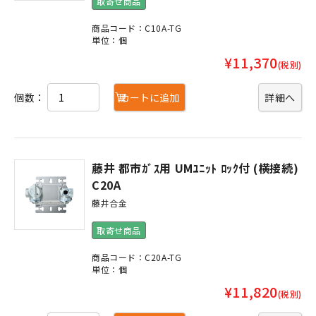
取寄せ商品
商品コード：C10A-TG
単位：個
¥11,370
(税別)
個数：
カートに追加
詳細へ
藤井 都市ｶﾞｽ用 UMﾕﾆｯﾄ ﾛｯｸ付 (横接続)
C20A
藤井合金
取寄せ商品
商品コード：C20A-TG
単位：個
¥11,820
(税別)