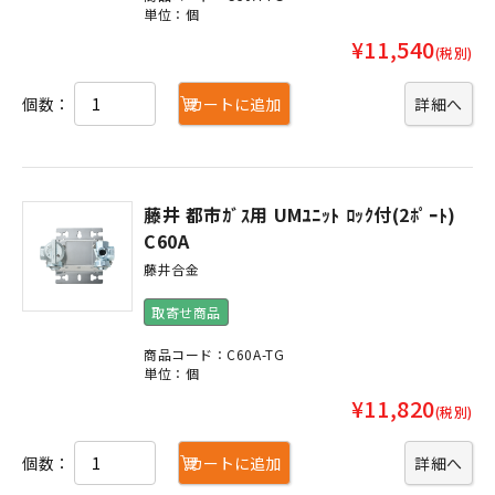
単位：個
¥11,540
(税別)
個数：
カートに追加
詳細へ
藤井 都市ｶﾞｽ用 UMﾕﾆｯﾄ ﾛｯｸ付(2ﾎﾟｰﾄ)
C60A
藤井合金
取寄せ商品
商品コード：C60A-TG
単位：個
¥11,820
(税別)
個数：
カートに追加
詳細へ