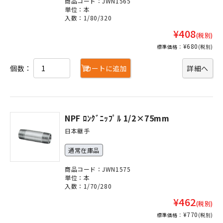
商品コード：JWN1565
単位：本
入数：1/80/320
¥408
(税別)
¥680
標準価格：
(税別)
個数：
カートに追加
詳細へ
NPF ﾛﾝｸﾞﾆｯﾌﾟﾙ 1/2×75mm
日本継手
通常在庫品
商品コード：JWN1575
単位：本
入数：1/70/280
¥462
(税別)
¥770
標準価格：
(税別)