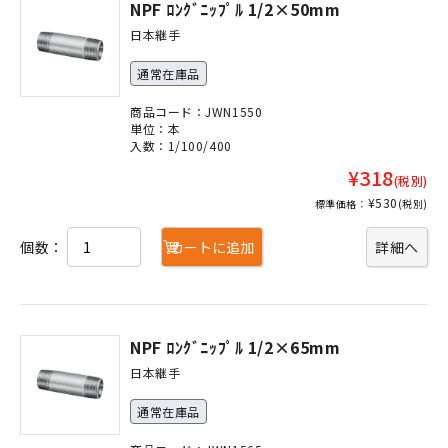
NPF ﾛﾝｸﾞﾆｯﾌﾟﾙ 1/2×50mm
日本継手
通常在庫品
商品コード：JWN1550
単位：本
入数：1/100/400
¥318
(税別)
¥530
標準価格：
(税別)
個数：
カートに追加
詳細へ
NPF ﾛﾝｸﾞﾆｯﾌﾟﾙ 1/2×65mm
日本継手
通常在庫品