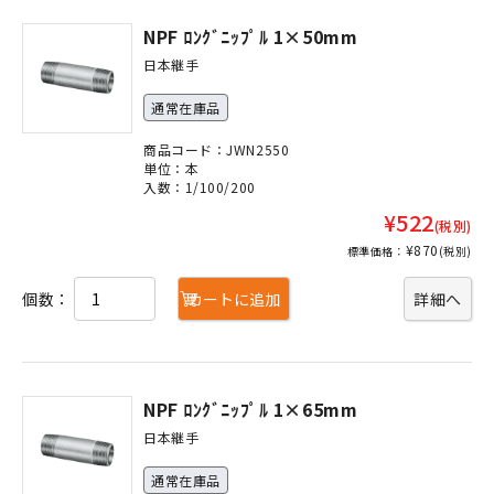
NPF ﾛﾝｸﾞﾆｯﾌﾟﾙ 1×50mm
日本継手
通常在庫品
商品コード：JWN2550
単位：本
入数：1/100/200
¥522
(税別)
¥870
標準価格：
(税別)
個数：
カートに追加
詳細へ
NPF ﾛﾝｸﾞﾆｯﾌﾟﾙ 1×65mm
日本継手
通常在庫品