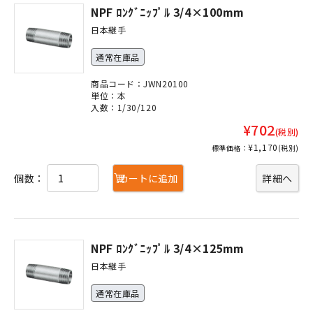
NPF ﾛﾝｸﾞﾆｯﾌﾟﾙ 3/4×100mm
日本継手
通常在庫品
商品コード：JWN20100
単位：本
入数：1/30/120
¥702
(税別)
¥1,170
標準価格：
(税別)
個数：
カートに追加
詳細へ
NPF ﾛﾝｸﾞﾆｯﾌﾟﾙ 3/4×125mm
日本継手
通常在庫品