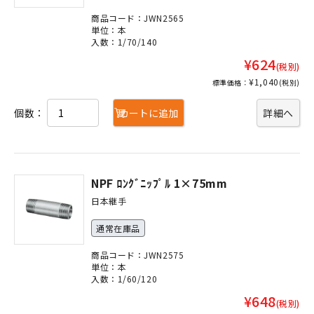
商品コード：JWN2565
単位：本
入数：1/70/140
¥624
(税別)
¥1,040
標準価格：
(税別)
個数：
カートに追加
詳細へ
NPF ﾛﾝｸﾞﾆｯﾌﾟﾙ 1×75mm
日本継手
通常在庫品
商品コード：JWN2575
単位：本
入数：1/60/120
¥648
(税別)