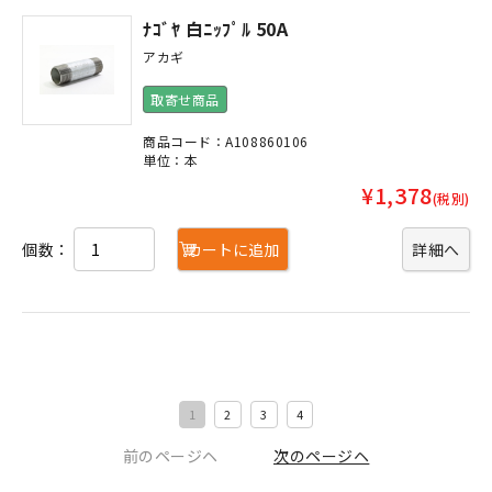
ﾅｺﾞﾔ 白ﾆｯﾌﾟﾙ 50A
アカギ
取寄せ商品
商品コード：A108860106
単位：本
¥1,378
(税別)
個数：
カートに追加
詳細へ
1
2
3
4
前のページヘ
次のページヘ