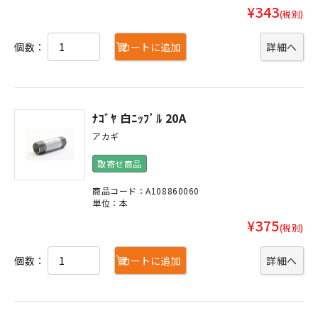
¥343
(税別)
個数：
カートに追加
詳細へ
ﾅｺﾞﾔ 白ﾆｯﾌﾟﾙ 20A
アカギ
取寄せ商品
商品コード：A108860060
単位：本
¥375
(税別)
個数：
カートに追加
詳細へ