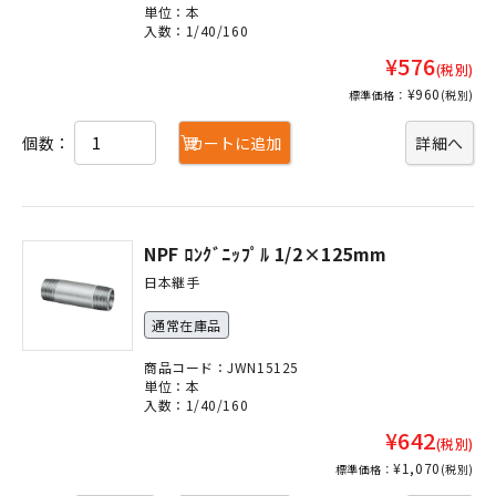
単位：本
入数：1/40/160
¥576
(税別)
¥960
標準価格：
(税別)
個数：
カートに追加
詳細へ
NPF ﾛﾝｸﾞﾆｯﾌﾟﾙ 1/2×125mm
日本継手
通常在庫品
商品コード：JWN15125
単位：本
入数：1/40/160
¥642
(税別)
¥1,070
標準価格：
(税別)