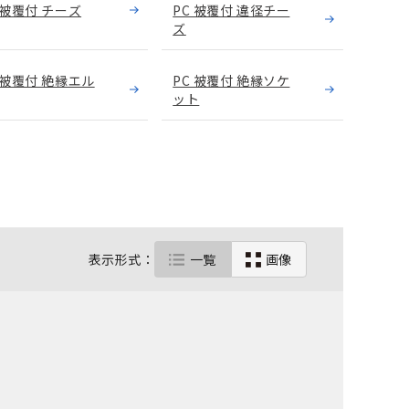
 被覆付 チーズ
PC 被覆付 違径チー
ズ
 被覆付 絶縁エル
PC 被覆付 絶縁ソケ
ット
表示形式：
一覧
画像