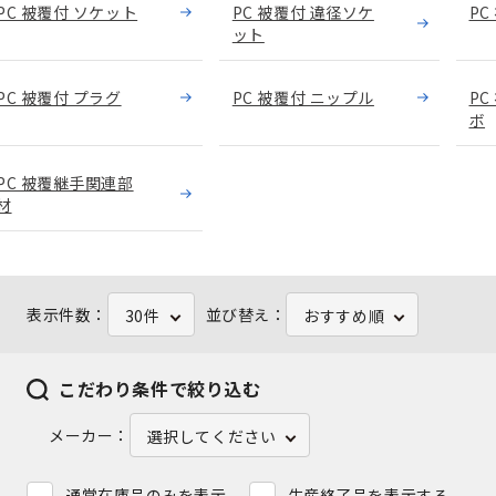
PC 被覆付 ソケット
PC 被覆付 違径ソケ
PC
ット
PC 被覆付 プラグ
PC 被覆付 ニップル
PC
ボ
PC 被覆継手関連部
材
表示件数：
並び替え：
30件
おすすめ順
こだわり条件で絞り込む
メーカー：
選択してください
通常在庫品のみを表示
生産終了品を表示する