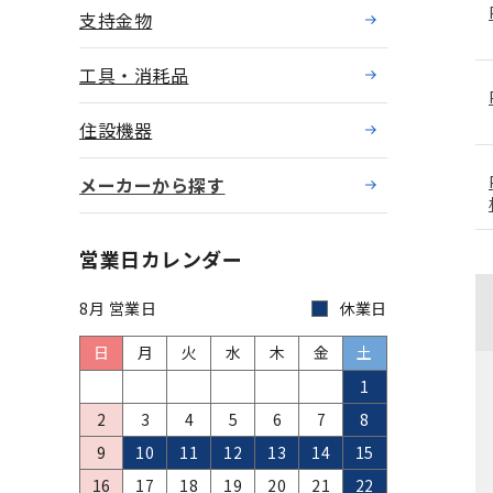
支持金物
工具・消耗品
住設機器
メーカーから探す
営業日カレンダー
8月 営業日
休業日
日
月
火
水
木
金
土
1
2
3
4
5
6
7
8
9
10
11
12
13
14
15
16
17
18
19
20
21
22