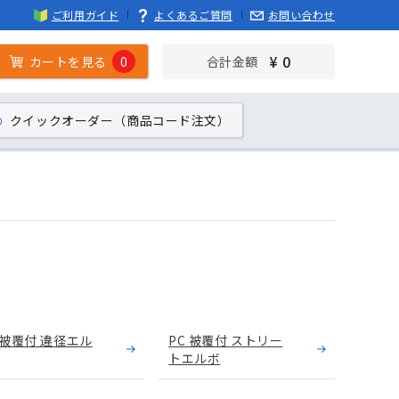
ご利用ガイド
よくあるご質問
お問い合わせ
¥ 0
カートを見る
0
合計金額
クイックオーダー（商品コード注文）
 被覆付 違径エル
PC 被覆付 ストリー
トエルボ