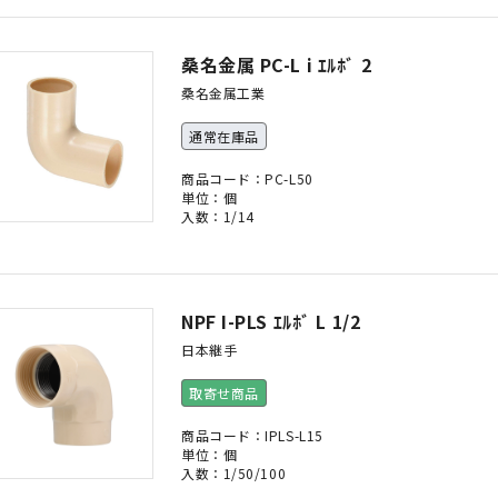
桑名金属 PC-L i ｴﾙﾎﾞ 2
桑名金属工業
通常在庫品
商品コード：PC-L50
単位：個
入数：1/14
NPF I-PLS ｴﾙﾎﾞ L 1/2
日本継手
取寄せ商品
商品コード：IPLS-L15
単位：個
入数：1/50/100