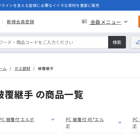
フラインを支える皆様に必要なイイネな資材を豊富に販売
会員メニュー
新規会員登録
検索
ーム
ガス部材
被覆継手
被覆継手 の商品一覧
PC 被覆付 エルボ
PC 被覆付 45°エル
PC
ボ
ボ