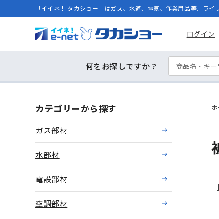
「イイネ！ タカショー」はガス、水道、電気、作業用品等、ライ
ログイン
何をお探しですか？
カテゴリーから探す
ホ
ガス部材
水部材
電設部材
空調部材