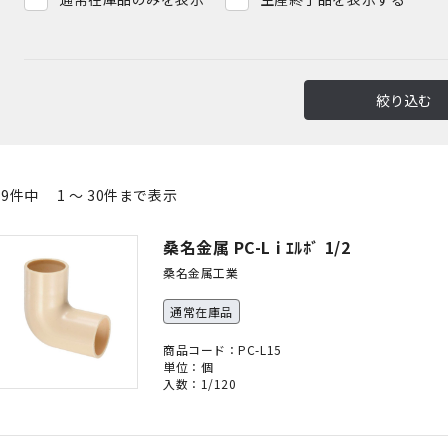
絞り込む
79件中 1 ～ 30件まで表示
桑名金属 PC-L i ｴﾙﾎﾞ 1/2
桑名金属工業
通常在庫品
商品コード：PC-L15
単位：個
入数：1/120