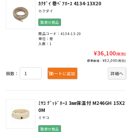
ｶｸﾀﾞｲ 巻ﾍﾟｱﾎｰｽ 4134-13X20
カクダイ
取寄せ商品
商品コード：4134-13-20
単位：巻
入数：1
¥36,100
(税別)
¥82,000
標準価格：
(税別)
個数：
カートに追加
詳細へ
ﾐﾔｺ ｸﾞｯﾄﾞﾎｰｽ 3㎜保温付 M246GH 15X2
0M
ミヤコ
取寄せ商品