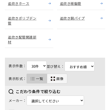
追炊きホース
追炊き樹脂管
追炊きポリブデン
追炊き銅パイプ
管
追炊き配管関連部
材
表示件数：
並び替え：
表示形式：
一覧
画像
こだわり条件で絞り込む
メーカー：