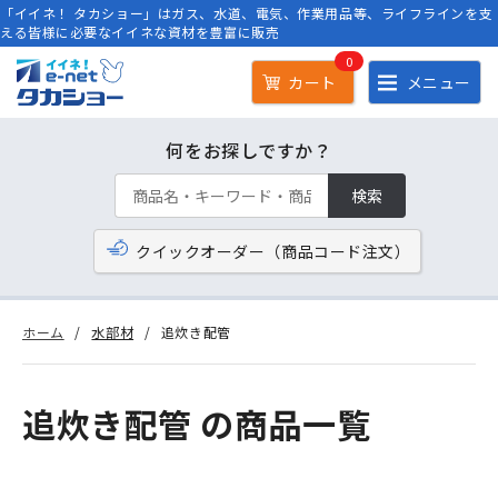
「イイネ！ タカショー」はガス、水道、電気、作業用品等、ライフラインを支
える皆様に必要なイイネな資材を豊富に販売
0
カート
メニュー
何をお探しですか？
検索
クイックオーダー（商品コード注文）
ホーム
水部材
追炊き配管
追炊き配管 の商品一覧