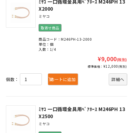
ﾐﾔｺ 一口循環金具用ﾍﾟｱﾎｰｽ M246PH 13
X2000
ミヤコ
取寄せ商品
商品コード：M246PH-13-2000
単位：個
入数：1/4
¥9,000
(税別)
¥12,000
標準価格：
(税別)
個数：
カートに追加
詳細へ
ﾐﾔｺ 一口循環金具用ﾍﾟｱﾎｰｽ M246PH 13
X2500
ミヤコ