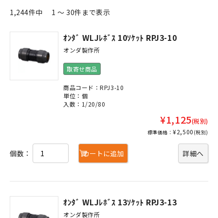
1,244件中 1 ～ 30件まで表示
ｵﾝﾀﾞ WLJﾚﾎﾞｽ 10ｿｹｯﾄ RPJ3-10
オンダ製作所
取寄せ商品
商品コード：RPJ3-10
単位：個
入数：1/20/80
¥1,125
(税別)
¥2,500
標準価格：
(税別)
個数：
カートに追加
詳細へ
ｵﾝﾀﾞ WLJﾚﾎﾞｽ 13ｿｹｯﾄ RPJ3-13
オンダ製作所