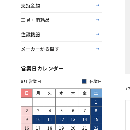
支持金物
工具・消耗品
住設機器
メーカーから探す
営業日カレンダー
8月 営業日
休業日
7
日
月
火
水
木
金
土
1
2
3
4
5
6
7
8
9
10
11
12
13
14
15
16
17
18
19
20
21
22