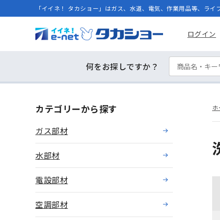
「イイネ！ タカショー」はガス、水道、電気、作業用品等、ライ
ログイン
何をお探しですか？
カテゴリーから探す
ホ
ガス部材
水部材
電設部材
空調部材